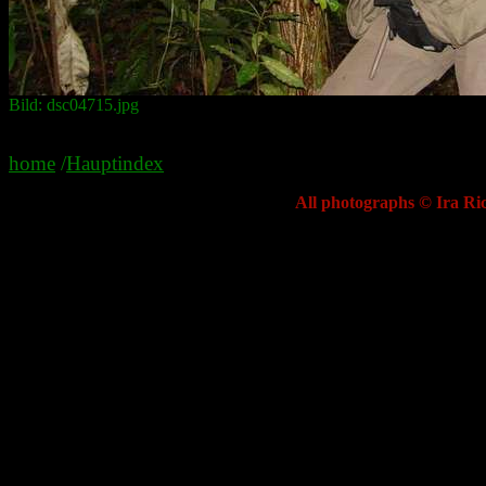
Bild: dsc04715.jpg
home
/
Hauptindex
All photographs © Ira Ric